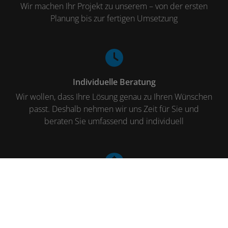
Wir machen Ihr Projekt zu unserem – von der ersten
Planung bis zur fertigen Umsetzung
Individuelle Beratung
Wir wollen, dass Ihre Lösung genau zu Ihren Wünschen
passt. Deshalb nehmen wir uns Zeit für Sie und
beraten Sie umfassend und individuell
Transparenz
Damit Sie eine fundierte Entscheidung treffen können,
erhalten Sie von uns eine detaillierte Planung und eine
transparente Kostenaufstellung